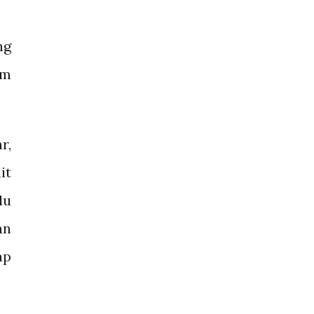
ng
um
r,
it
lu
an
ap