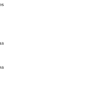
os
ha
pa