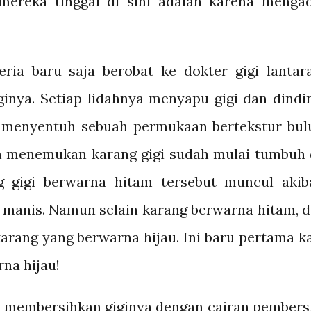
mereka tinggal di sini adalah karena menga
ria baru saja berobat ke dokter gigi lantar
inya. Setiap lidahnya menyapu gigi dan dindi
a menyentuh sebuah permukaan bertekstur bul
an menemukan karang gigi sudah mulai tumbuh 
ng gigi berwarna hitam tersebut muncul akib
manis. Namun selain karang berwarna hitam, d
rang yang berwarna hijau. Ini baru pertama ka
rna hijau!
 membersihkan giginya dengan cairan pembers