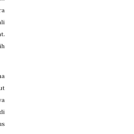
ra
li
t.
ih
na
ut
ya
di
us