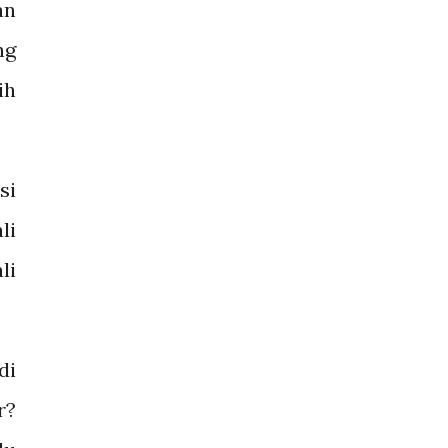
an
ng
ih
si
li
li
di
r?