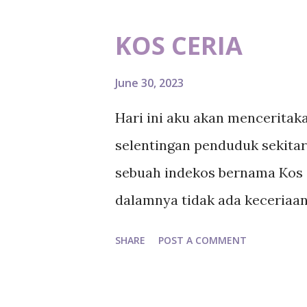
o
s
KOS CERIA
t
s
June 30, 2023
Hari ini aku akan menceritak
selentingan penduduk sekitar 
sebuah indekos bernama Kos C
dalamnya tidak ada keceriaan
dilakukan oleh sebuah perusah
SHARE
POST A COMMENT
generasi milenial memilih unt
lulus sekolah menengah atas