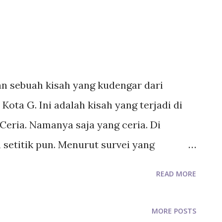
an sebuah kisah yang kudengar dari
Kota G. Ini adalah kisah yang terjadi di
eria. Namanya saja yang ceria. Di
 setitik pun. Menurut survei yang
aan properti, kira-kira ada sekitar 47,4%
READ MORE
uk tinggal di indekos. Pelajar yang telah
 dan melanjutkan pendidikan ke
MORE POSTS