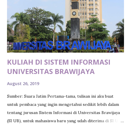
sharing dan memberi gambaran tentang apa aja kira-kira
prosesnya dan gimana aja prosesnya. Sebelumnya perlu
juga diketahui apa sebenarnya yang memotivasiku untuk
coba daftar di ODP IT Bank Mandiri ini. Jadi, awalnya aku
sempat buka Linkedin dan lihat ada salah satu teman
seangkatan yang udah kerja sebagai ODP IT Bank Mandiri.
Dari situ aku ...
KULIAH DI SISTEM INFORMASI
UNIVERSITAS BRAWIJAYA
August 26, 2019
Sumber: Suara Jatim Pertama-tama, tulisan ini aku buat
untuk pembaca yang ingin mengetahui sedikit lebih dalam
tentang jurusan Sistem Informasi di Universitas Brawijaya
(SI UB), untuk mahasiswa baru yang udah diterima di SI UB
(aku ucapkan selamat! :)), dan siapa aja yang kepo sama