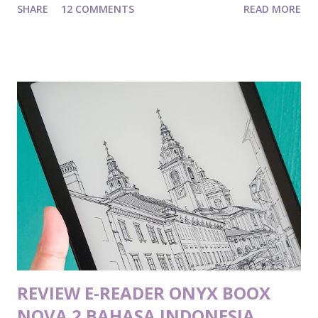
SHARE
12 COMMENTS
READ MORE
postingan ini. Sekadar informasi, saat aku menulis tulisan
ini, aku baru saja lulus bulan ini. Ide menulis ini tercetus
gitu aja karena aku melihat kilas balik waktu aku masih maba
dan aku sebenarnya gak ada ide sama sekali apa aja yang
bakal aku pelajari di SI UB ini. Oke, lah, kita semua pasti
udah cari tahu pengertian SI sendiri itu apa di internet dan
prospek kerja ke depannya seperti apa, namun aku melihat
kurangnya ulasan tentang apa aja yang dipelajari di SI.
Mungkin secara umum dijelaskan di SI itu pelajari apa aja,
tapi tetap aja, masih bingung. Iya gak? Waktu aku masih
maba, ada matkul Pengantar Teknologi Informasi (PTIIK).
Dosen yang ngajar kasih tahu, idealnya, di tahun pertama...
REVIEW E-READER ONYX BOOX
NOVA 2 BAHASA INDONESIA