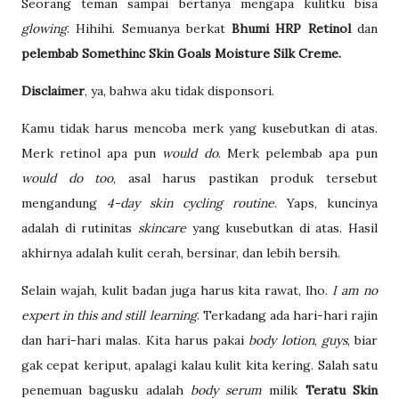
Seorang teman sampai bertanya mengapa kulitku bisa
glowing
. Hihihi. Semuanya berkat
Bhumi HRP Retinol
dan
pelembab Somethinc Skin Goals Moisture Silk Creme.
Disclaimer
, ya, bahwa aku tidak disponsori.
Kamu tidak harus mencoba merk yang kusebutkan di atas.
Merk retinol apa pun
would do
. Merk pelembab apa pun
would do too
, asal harus pastikan produk tersebut
mengandung
4-day skin cycling routine
. Yaps, kuncinya
adalah di rutinitas
skincare
yang kusebutkan di atas. Hasil
akhirnya adalah kulit cerah, bersinar, dan lebih bersih.
Selain wajah, kulit badan juga harus kita rawat, lho.
I am no
expert in this and still learning
. Terkadang ada hari-hari rajin
dan hari-hari malas. Kita harus pakai
body lotion
,
guys
, biar
gak cepat keriput, apalagi kalau kulit kita kering. Salah satu
penemuan bagusku adalah
body serum
milik
Teratu Skin