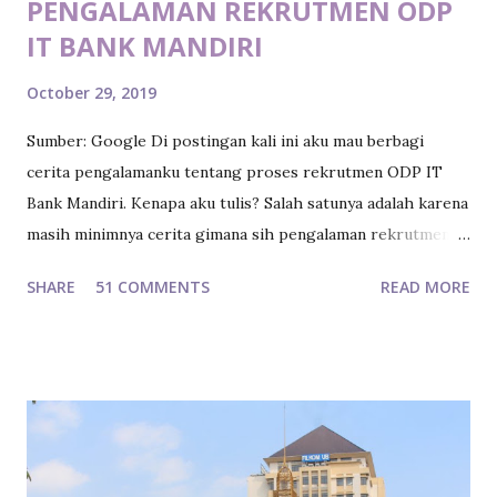
PENGALAMAN REKRUTMEN ODP
IT BANK MANDIRI
October 29, 2019
Sumber: Google Di postingan kali ini aku mau berbagi
cerita pengalamanku tentang proses rekrutmen ODP IT
Bank Mandiri. Kenapa aku tulis? Salah satunya adalah karena
masih minimnya cerita gimana sih pengalaman rekrutmen
ODP Bank Mandiri khususnya untuk bidang IT. Kalau
SHARE
51 COMMENTS
READ MORE
pengalaman rekrutmen untuk ODP General Bank Mandiri
udah banyak kutemuin waktu aku sendiri sedang di fase
proses rekrutmen sedangkan untuk proses rekrutmen
ODP IT Bank Mandiri, aku ubek-ubek internet baru nemu 1
blog doang yang ceritain tentang pengalamannya waktu ikut
seleksi rekrutmen ODP IT Bank Mandiri. Nah, tujuan aku
berbagi pengalaman ini gak lain gak bukan adalah sekadar